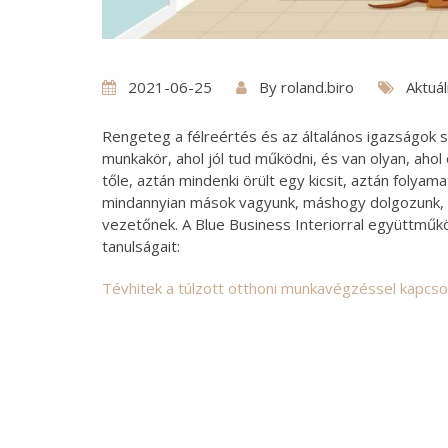
2021-06-25
By
roland.biro
Aktuál
Rengeteg a félreértés és az általános igazságok s
munkakör, ahol jól tud működni, és van olyan, aho
tőle, aztán mindenki örült egy kicsit, aztán folyam
mindannyian mások vagyunk, máshogy dolgozunk, má
vezetőnek. A Blue Business Interiorral együttműk
tanulságait:
Tévhitek a túlzott otthoni munkavégzéssel kapcso