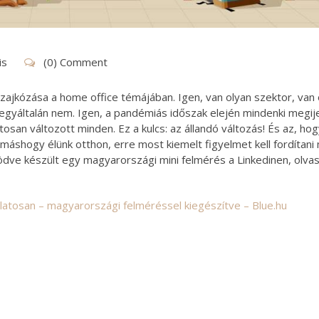
is
(0) Comment
zajkózása a home office témájában. Igen, van olyan szektor, van 
l egyáltalán nem. Igen, a pandémiás időszak elején mindenki megij
atosan változott minden. Ez a kulcs: az állandó változás! És az, ho
shogy élünk otthon, erre most kiemelt figyelmet kell fordítani
ödve készült egy magyarországi mini felmérés a Linkedinen, olva
latosan – magyarországi felméréssel kiegészítve – Blue.hu