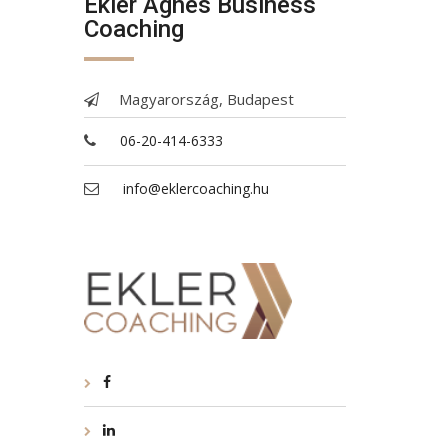
Ekler Ágnes Business
Coaching
Magyarország, Budapest
06-20-414-6333
info@eklercoaching.hu