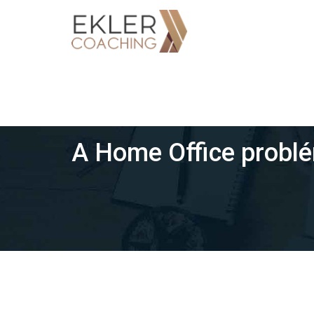
Skip
to
content
A Home Office problé