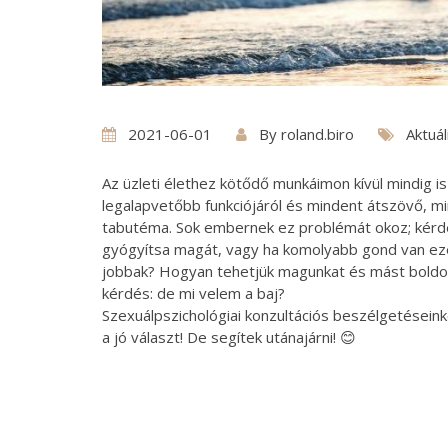
2021-06-01
By
roland.biro
Aktuál
Az üzleti élethez kötődő munkáimon kívül mindig is
legalapvetőbb funkciójáról és mindent átszövő, m
tabutéma. Sok embernek ez problémát okoz; kérdés
gyógyítsa magát, vagy ha komolyabb gond van ezen
jobbak? Hogyan tehetjük magunkat és mást boldogg
kérdés: de mi velem a baj?
Szexuálpszichológiai konzultációs beszélgetéseink
a jó választ! De segítek utánajárni! 😊