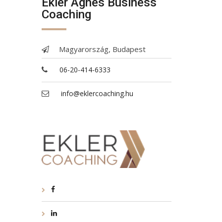
Ekler Ágnes Business
Coaching
Magyarország, Budapest
06-20-414-6333
info@eklercoaching.hu